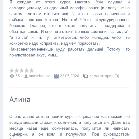
Я ожидал от этого курса многого. Уже слушал и
самодисциплину, и недельный марафон ранее (к слову: не на
всяком платном столько инфы), и есть опыт написания и
съёмки коротких метров. Но это! Чётко, структурированно,
бережно. Главное, что я хотел получить - поддержка и
обратная связь. И оно того стоит! Вечные сомнения "а так ли",
"а то ли" и т.п. тут отметаются: либо молодец, либо что
конкретно надо исправить, над чем поработать.
Наивсенепременнейше буду работать дальше! Потому что
почувствовал вкус, ммм...
55
amolchanov
22.05.2026
Комментарии (0)
Алина
Очень давно хотела пройти курс в сценарной мастерской, но
всегда мешали страхи и сомнения, а получится ли. Даже два
месяца назад еще сомневалась, получится ли написать
сценарий, а он взял и получился. Под руководством